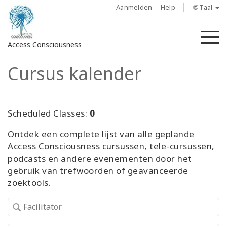
Aanmelden
Help
🌐 Taal
M
Access Consciousness
Cursus kalender
Meld
u
aan
op
Scheduled Classes:
0
uw
Ontdek een complete lijst van alle geplande
account
Access Consciousness cursussen, tele-cursussen,
podcasts en andere evenementen door het
About
gebruik van trefwoorden of geavanceerde
zoektools.
Access
Bars
Regions