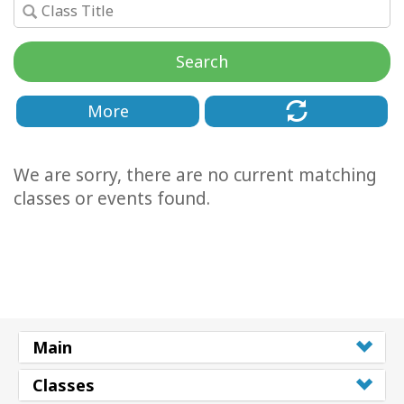
Cursussen
Search
Facilitators
More
Shop
We are sorry, there are no current matching
More
classes or events found.
Nieuws
CONTACT
Main
ZOEKEN
Classes