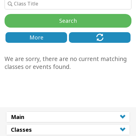
Cursussen
Search
Facilitators
More
Shop
We are sorry, there are no current matching
More
classes or events found.
Nieuws
CONTACT
Main
ZOEKEN
Classes