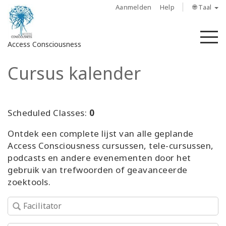
Aanmelden
Help
🌐 Taal
M
Access Consciousness
Cursus kalender
Meld
u
aan
op
Scheduled Classes:
0
uw
Ontdek een complete lijst van alle geplande
account
Access Consciousness cursussen, tele-cursussen,
podcasts en andere evenementen door het
About
gebruik van trefwoorden of geavanceerde
zoektools.
Access
Bars
Regions