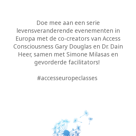
Bars
The
Doe mee aan een serie
Foundation
levensveranderende evenementen in
Europa met de co-creators van Access
Vertaling
Consciousness Gary Douglas en Dr. Dain
Heer, samen met Simone Milasas en
Online
gevorderde facilitators!
ervaring
#accesseuropeclasses
Kalender
Travel
Guides
CONTACT