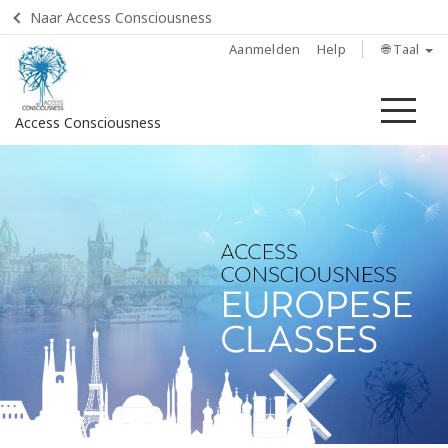
Naar Access Consciousness
Aanmelden
Help
🌐 Taal
Me
Access Consciousness
Meld
u
aan
op
uw
account
Home
Over
Access