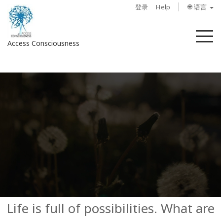
登录
Help
🌐 语言
菜
Access Consciousness
单
登
录
您
的
帐
户
关
于
Access
Bars
Life is full of possibilities. What are