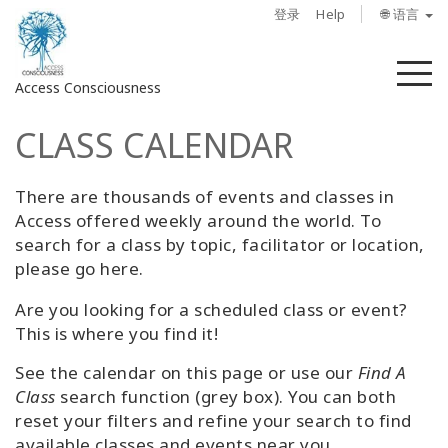
登录
Help
🌐 语言
菜
Access Consciousness
单
CLASS CALENDAR
登
录
您
There are thousands of events and classes in
的
Access offered weekly around the world. To
帐
search for a class by topic, facilitator or location,
户
please go here.
Are you looking for a scheduled class or event?
关
This is where you find it!
于
See the calendar on this page or use our
Find A
Access
Class
search function (grey box). You can both
Bars
reset your filters and refine your search to find
available classes and events near you.