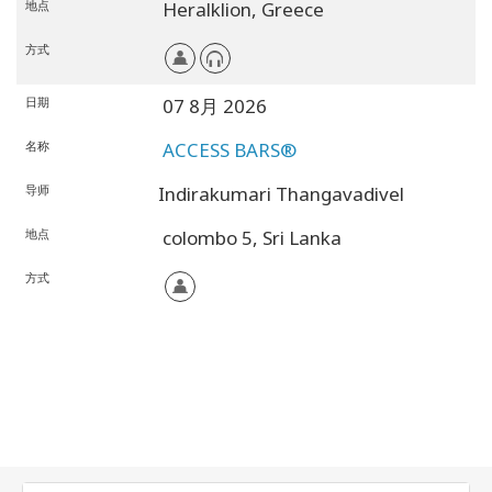
地点
Heralklion,
Greece
方式
日期
07 8月 2026
名称
ACCESS BARS®
导师
Indirakumari Thangavadivel
地点
colombo 5,
Sri Lanka
方式