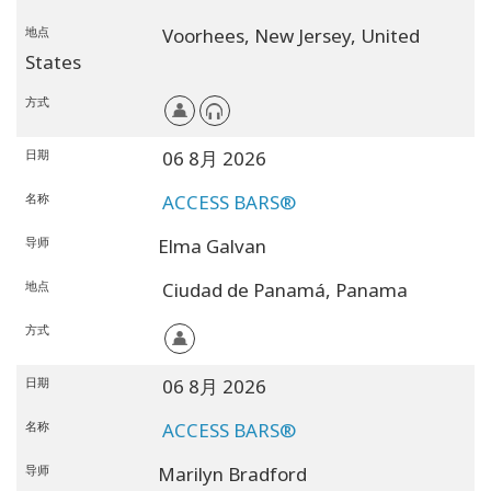
地点
Voorhees,
New Jersey,
United
States
方式
日期
06 8月 2026
名称
ACCESS BARS®
导师
Elma Galvan
地点
Ciudad de Panamá,
Panama
方式
日期
06 8月 2026
名称
ACCESS BARS®
导师
Marilyn Bradford