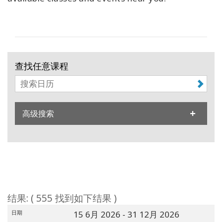
Regions
课
程
查
查找任意课程
找
导
师
高级搜索
Shop
More
联
结果: ( 555 找到如下结果 )
系
日期
15 6月 2026
- 31 12月 2026