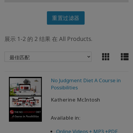
ACCESSORIES
重置过滤器
YOUR
BUSINESS
展示 1-2 的 2 结果 在 All Products.
ADV
SEARCH
查
看
No Judgment Diet A Course in
主
Possibilities
题
Katherine McIntosh
查
看
作
Available in:
者
Online Videos + MP3 +PDF