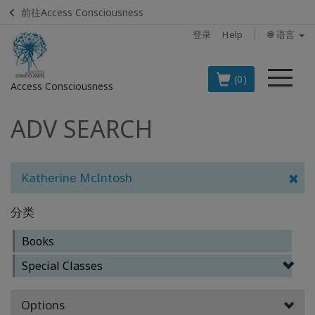
前往Access Consciousness
登录
Help
🌐 语言
菜
(0)
Access Consciousness
单
ADV SEARCH
登
录
您
的
Katherine McIntosh
帐
户
分类
BOOKS
Books
Special Classes
CLASSES
Options
MEMBERSHIPS