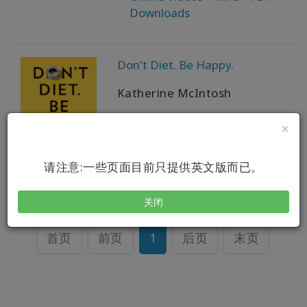
以
Downloads
语
言
划
分
Don't Diet. Be Happy.
的
产
Katherine McIntosh
品
×
Available in:
WISHLIST
Softcover book
请注意:一些页面目前只提供英文版而已。
联
关闭
系
首页
前页
1
后页
末页
搜
索