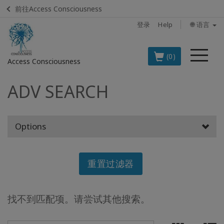
前往Access Consciousness
登录
Help
🌐 语言
菜
(0)
Access Consciousness
单
ADV SEARCH
登
录
您
的
Options
帐
户
重置过滤器
BOOKS
CLASSES
找不到匹配项。请尝试其他搜索。
MEMBERSHIPS