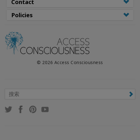
Contact
以
语
Policies
言
划
分
的
产
品
WISHLIST
© 2026 Access Consciousness
联
系
搜
索