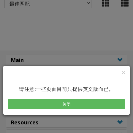
ACCESSORIES
YOUR
BUSINESS
ADV
SEARCH
Main
×
Classes
查
看
主
Classes by
请注意:一些页面目前只提供英文版而已。
题
Class Types
关闭
查
Facilitators
看
作
者
Resources