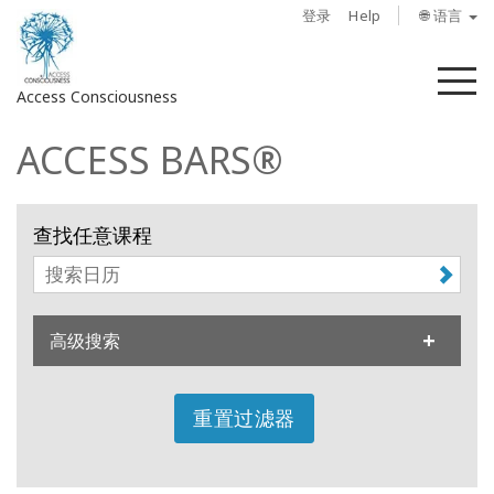
登录
Help
🌐 语言
菜
Access Consciousness
单
ACCESS BARS®
登
录
您
查找任意课程
的
帐
户
高级搜索
关
于
重置过滤器
Access
Bars