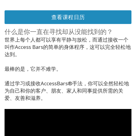
Regions
查看课程日历
课
程
什么是你一直在寻找却从没能找到的？
世界上每个人都可以享有平静与放松，而通过接收一个
查
找
叫作Access Bars的简单的身体程序，这可以完全轻松地
导
达到。
师
最棒的是，它并不难学。
Shop
通过学习或接收AccessBars®手法，你可以全然轻松地
More
为自己和你的客户、朋友、家人和同事提供所需的关
爱、友善和滋养。
联
系