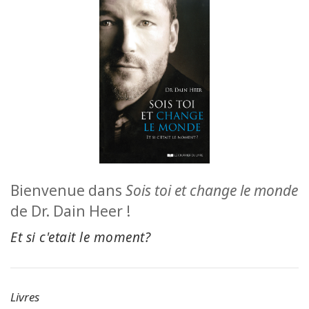
ACCESSORIES
YOUR
BUSINESS
ADV
SEARCH
查
看
Bienvenue dans
Sois toi et change le monde
主
题
de Dr. Dain Heer !
Et si c'etait le moment?
查
看
作
者
Livres