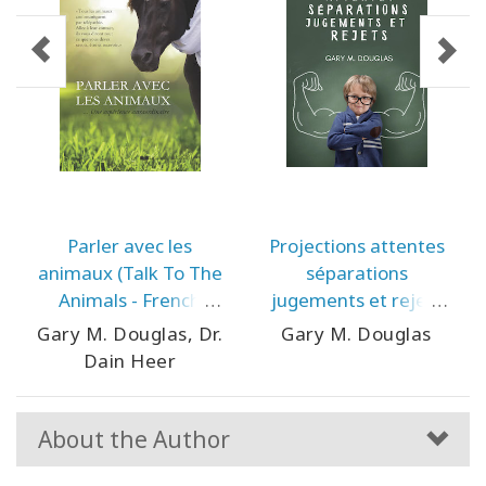
Parler avec les
Projections attentes
animaux (Talk To The
séparations
Animals - French
jugements et rejets
Version)
(Projections
Gary M. Douglas, Dr.
Gary M. Douglas
Expectations
Dain Heer
Separations
Judgments &
Rejections - French
About the Author
Version)