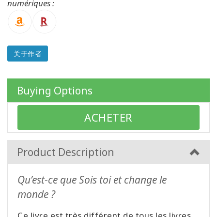
numériques :
以
语
言
划
分
的
关于作者
产
品
Buying Options
WISHLIST
ACHETER
联
系
Product Description
Qu’est-ce que Sois toi et change le
搜
索
monde ?
Ce livre est très différent de tous les livres