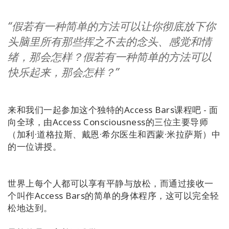
Regions
“假若有一种简单的方法可以让你彻底放下你
课
头脑里所有那些挥之不去的念头、感觉和情
程
绪，那会怎样？假若有一种简单的方法可以
查
快乐起来，那会怎样？”
找
导
师
来和我们一起参加这个独特的Access Bars课程吧 - 面
向全球，由Access Consciousness的三位主要导师
Shop
（加利·道格拉斯、戴恩·希尔医生和西蒙·米拉萨斯）中
的一位讲授。
More
世界上每个人都可以享有平静与放松，而通过接收一
个叫作Access Bars的简单的身体程序，这可以完全轻
联
系
松地达到。