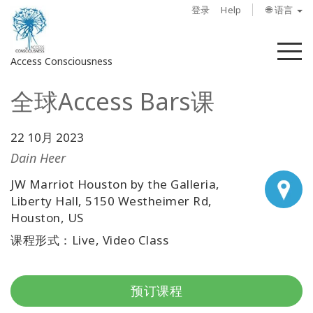
登录
Help
🌐 语言
菜
Access Consciousness
单
全球Access Bars课
登
录
您
22 10月 2023
的
Dain Heer
帐
JW Marriot Houston by the Galleria,
户
Liberty Hall, 5150 Westheimer Rd,
Houston, US
关
于
课程形式：Live, Video Class
Access
Bars
预订课程