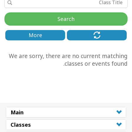
Search
More
We are sorry, there are no current matching
classes or events found.
CT
CH
Main
Classes