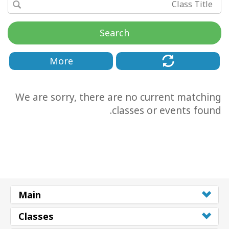
Search
More
We are sorry, there are no current matching
classes or events found.
CT
CH
Main
Classes