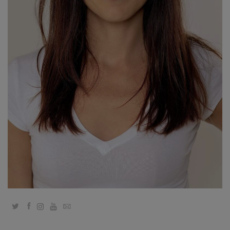
Classes
Facilitators
Shop
More
CONTACT
SEARCH
Twitter
Facebook
YouTube
Email