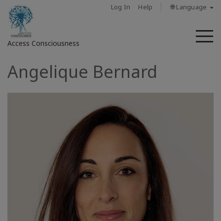
Log In
Help
🌐 Language
M
Access Consciousness
Angelique Bernard
Sign
in
to
Your
Account
حول
Access
Bars
المناطق