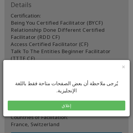
Details
Certification:
Being You Certified Facilitator (BYCF)
Relationship Done Different Certified
Facilitator (RDD CF)
Access Certified Facilitator (CF)
Talk To The Entities Beginner Facilitator
(TTTE CF)
Access Bars Practitioner (BP)
×
Access Bars Facilitator (BF)
Talk To The Entities Intermediate Facilitator
يُرجى ملاحظة أن بعض الصفحات متاحة فقط باللغة
(TTTE ICF)
الإنجليزية.
Location:
Canton de Genève/ Vaud , Haute-Savoie
إغلاق
Countries of Facilitation:
France, Switzerland