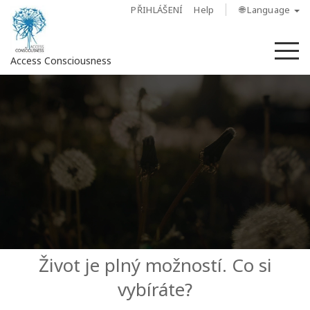
PŘIHLÁŠENÍ
Help
🌐 Language
M
Access Consciousness
Sign
in
to
Your
Account
O
nás
Access
Život je plný možností. Co si
Bars
vybíráte?
Regiony