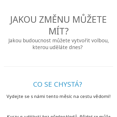
Kurzy
JAKOU ZMĚNU MŮŽETE
Facilitators
MÍT?
Shop
Jakou budoucnost můžete vytvořit volbou,
kterou uděláte dnes?
More
Novinky
CO SE CHYSTÁ?
CONTACT
Vydejte se s námi tento měsíc na cestu vědomí!
SEARCH
Kurzy a události bez předpokladů. Přidat se může