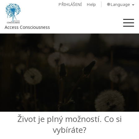
PŘIHLÁŠENÍ
Help
🌐 Language
M
Access Consciousness
Sign
in
to
Your
Account
O
nás
Access
Život je plný možností. Co si
Bars
vybíráte?
Regiony