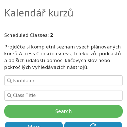
Kalendář kurzů
Kurzy
Facilitators
Scheduled Classes:
2
Shop
Projděte si kompletní seznam všech plánovaných
kurzů Access Consciousness, telekurzů, podcastů
More
a dalších událostí pomocí klíčových slov nebo
pokročilých vyhledávacích nástrojů.
Novinky
CONTACT
Search
SEARCH
More