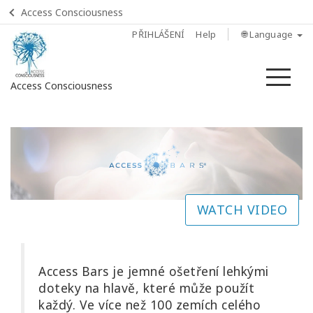
Access Consciousness
PŘIHLÁŠENÍ
Help
🌐 Language
Me
Access Consciousness
Sign
in
to
Your
Account
WATCH VIDEO
Home
Co je
Access Bars je jemné ošetření lehkými
Access
Bars?
doteky na hlavě, které může použít
každý. Ve více než 100 zemích celého