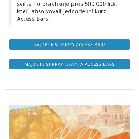
světa ho praktikuje přes 500 000 lidí,
Vyzkoušejte
to
kteří absolvovali jednodenní kurz
Access Bars.
Za
1
den
NAJDĚTE SI KURZY ACCESS BARS
Učte
Access
NAJDĚTE SI PRAKTIKANTA ACCESS BARS
Bars
Access
Bars in
Business
Globální
kurz
Access
Bars