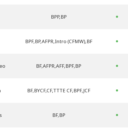
BPP
,
BP
BPF
,
BP
,
AFPR
,
Intro (CFMW)
,
BF
eo
BF
,
AFPR
,
AFF
,
BPF
,
BP
a
BF
,
BYCF
,
CF
,
TTTE CF
,
BPF
,
JCF
s
BF
,
BP