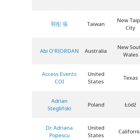
New Taip
羽彤 張
Taiwan
City
New Sou
Abi O'RIORDAN
Australia
Wales
Access Events
United
Texas
COI
States
Adrian
Poland
Łódź
Stegliński
Dr. Adriana
United
Californ
Popescu
States