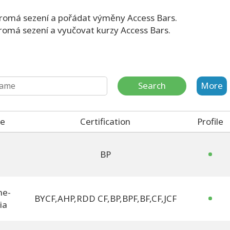
kromá sezení a pořádat výměny Access Bars.
kromá sezení a vyučovat kurzy Access Bars.
Search
More
te
Certification
Profile
BP
ne-
BYCF
,
AHP
,
RDD CF
,
BP
,
BPF
,
BF
,
CF
,
JCF
ia