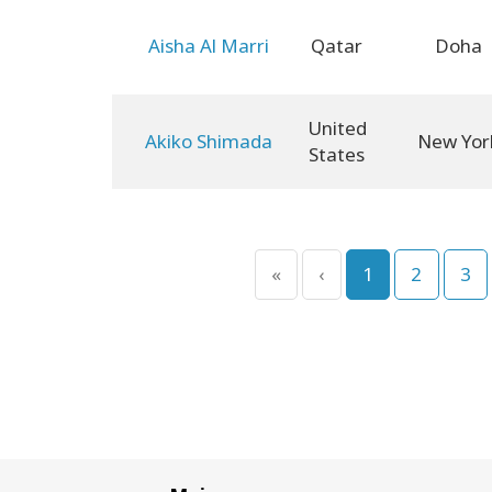
Aisha Al Marri
Qatar
Doha
United
Akiko Shimada
New Yor
States
«
‹
1
2
3