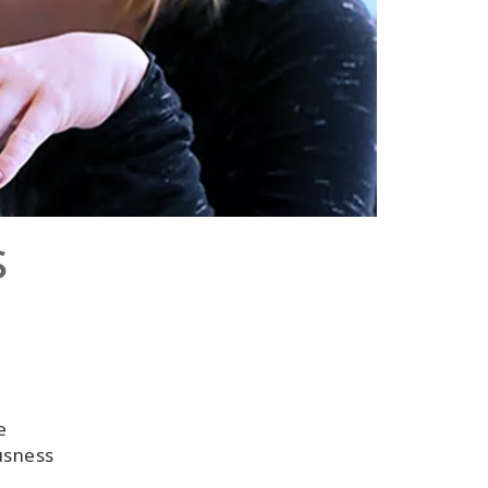
s
e
usness