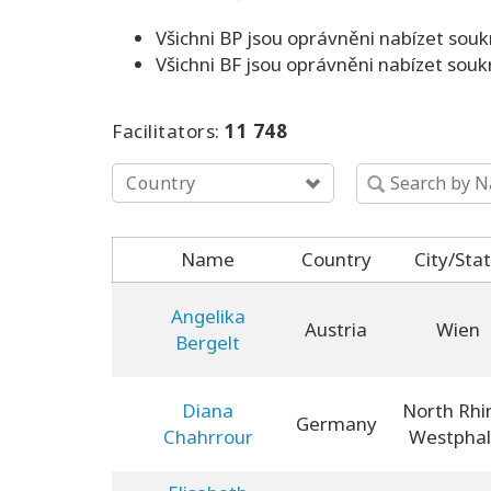
Všichni BP jsou oprávněni nabízet sou
Všichni BF jsou oprávněni nabízet sou
Facilitators:
11 748
Country
Name
Country
City/Sta
Angelika
Austria
Wien
Bergelt
Diana
North Rhi
Germany
Chahrrour
Westphal