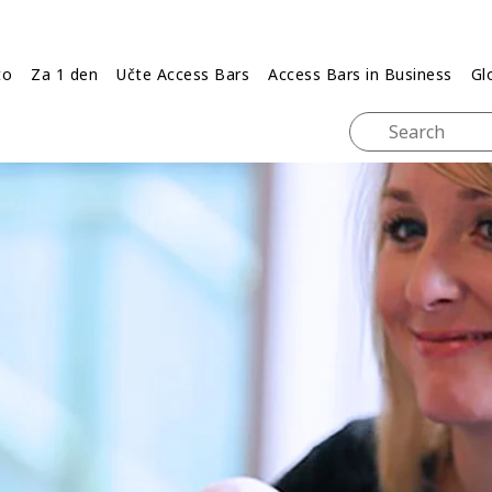
to
Za 1 den
Učte Access Bars
Access Bars in Business
Gl