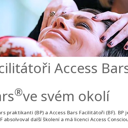
cilitátoři Access Bar
®
ars
ve svém okolí
 praktikanti (BP) a Access Bars Facilitátoři (BF). BP j
F absolvoval další školení a má licenci Access Conscio