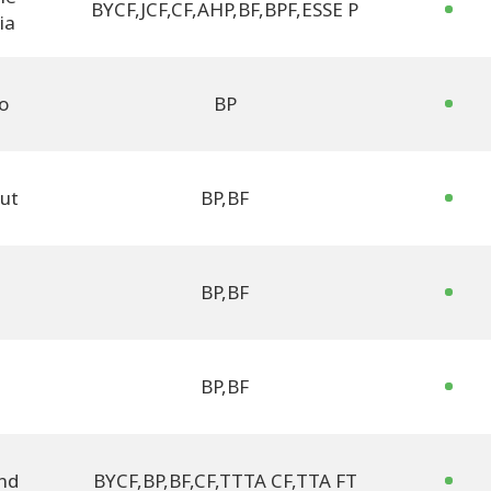
BYCF
,
JCF
,
CF
,
AHP
,
BF
,
BPF
,
ESSE P
ia
o
BP
ut
BP
,
BF
BP
,
BF
BP
,
BF
nd
BYCF
,
BP
,
BF
,
CF
,
TTTA CF
,
TTA FT