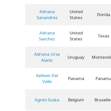
Adriana
United
Florida
Sanandres
States
Adriana
United
Texas
Sanchez
States
Adriana Urse
Uruguay
Montevid
Alaníz
Aelleen Del
Panama
Panam
Valle
Agnès Suska
Belgium
Bruxelle