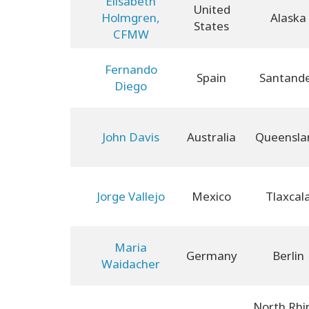
Elisabeth
United
Holmgren,
Alaska
States
CFMW
Fernando
Spain
Santand
Diego
John Davis
Australia
Queensla
Jorge Vallejo
Mexico
Tlaxcal
Maria
Germany
Berlin
Waidacher
North Rhi