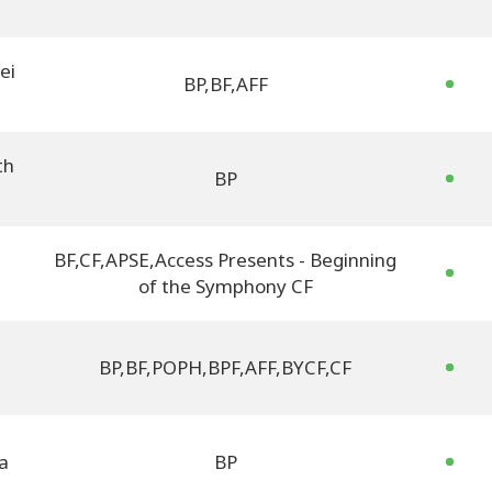
ei
BP
,
BF
,
AFF
th
BP
BF
,
CF
,
APSE
,
Access Presents - Beginning
of the Symphony CF
BP
,
BF
,
POPH
,
BPF
,
AFF
,
BYCF
,
CF
ia
BP