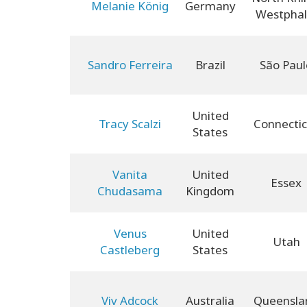
Melanie König
Germany
Westphal
Sandro Ferreira
Brazil
São Paul
United
Tracy Scalzi
Connectic
States
Vanita
United
Essex
Chudasama
Kingdom
Venus
United
Utah
Castleberg
States
Viv Adcock
Australia
Queensla