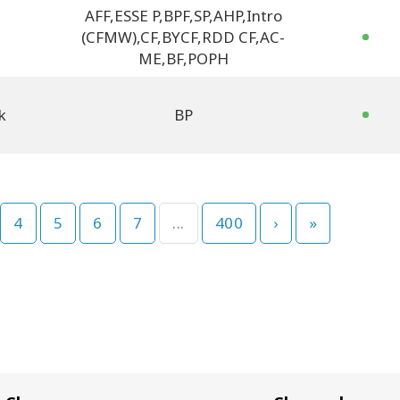
AFF
,
ESSE P
,
BPF
,
SP
,
AHP
,
Intro
(CFMW)
,
CF
,
BYCF
,
RDD CF
,
AC-
ME
,
BF
,
POPH
k
BP
4
5
6
7
...
400
›
»