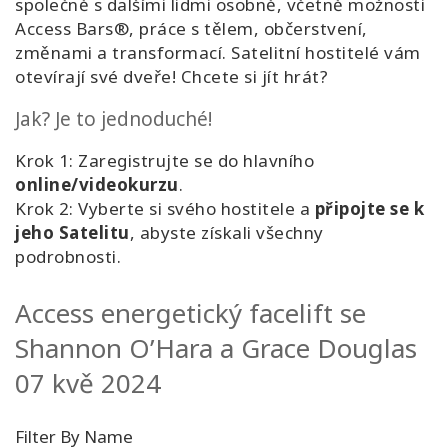
společně s dalšími lidmi osobně, včetně možnosti
Access Bars®, práce s tělem, občerstvení,
změnami a transformací. Satelitní hostitelé vám
otevírají své dveře! Chcete si jít hrát?
Jak? Je to jednoduché!
Krok 1: Zaregistrujte se do hlavního
online/videokurzu
.
Krok 2: Vyberte si svého hostitele a
připojte se k
jeho Satelitu
, abyste získali všechny
podrobnosti.
Access energetický facelift se
Shannon O’Hara a Grace Douglas
07 kvě 2024
Filter By Name