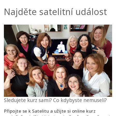
Najděte satelitní událost
Kurzy
Facilitators
Shop
More
Novinky
CONTACT
Sledujete kurz sami? Co kdybyste nemuseli?
SEARCH
Připojte se k Satelitu a užijte si online kurz