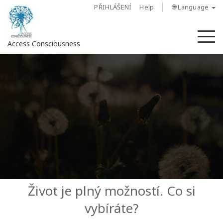
PŘIHLÁŠENÍ
Help
🌐 Language
M
Access Consciousness
Sign
in
to
Your
Account
O
nás
Access
Život je plný možností. Co si
Bars
vybíráte?
Regiony