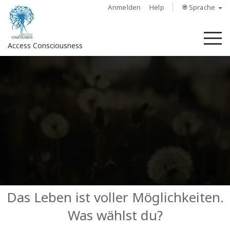
Anmelden
Help
🌐 Sprache
M
Access Consciousness
Bei
Konto
anmelden
Über
Access
Bars
Regionen
Das Leben ist voller Möglichkeiten.
Was wählst du?
Kurse