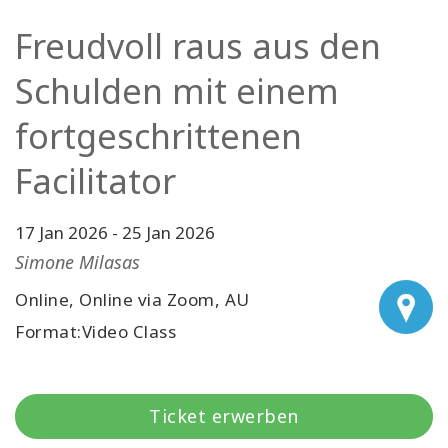
Facilitatoren
Freudvoll raus aus den
Shop
Schulden mit einem
fortgeschrittenen
More
Facilitator
Neuigkeiten
17 Jan 2026
-
25 Jan 2026
Simone Milasas
KONTAKT
Online, Online via Zoom, AU
Format:Video Class
SUCHE
Ticket erwerben