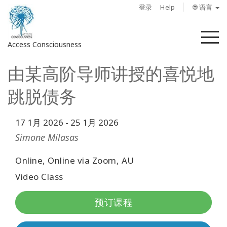
登录
Help
🌐 语言
菜
Access Consciousness
单
由某高阶导师讲授的喜悦地
登
录
跳脱债务
您
的
帐
17 1月 2026
-
25 1月 2026
户
Simone Milasas
关
Online, Online via Zoom, AU
于
Video Class
Access
预订课程
Bars