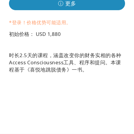
Regions
ⓘ 更多
课
*登录！价格优势可能适用。
程
初始价格： USD 1,880
查
找
导
时长2.5天的课程，涵盖改变你的财务实相的各种
师
Access Consciousness工具、程序和提问。本课
程基于《喜悦地跳脱债务》一书。
Shop
More
联
系