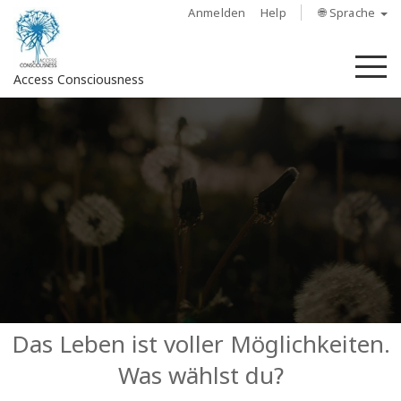
Anmelden
Help
🌐 Sprache
M
Access Consciousness
Bei
Konto
anmelden
Über
Access
Bars
Regionen
Das Leben ist voller Möglichkeiten.
Was wählst du?
Kurse