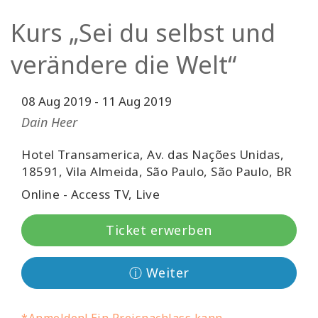
Facilitatoren
Kurs „Sei du selbst und
Shop
verändere die Welt“
More
08 Aug 2019
-
11 Aug 2019
Dain Heer
Neuigkeiten
Hotel Transamerica, Av. das Nações Unidas,
18591, Vila Almeida, São Paulo, São Paulo, BR
KONTAKT
Online - Access TV, Live
Ticket erwerben
SUCHE
ⓘ Weiter