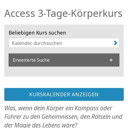
Facilitatoren
Access 3-Tage-Körperkurs
Shop
Beliebigen Kurs suchen
More
Neuigkeiten
Erweiterte Suche
KONTAKT
KURSKALENDER ANZEIGEN
SUCHE
Was, wenn dein Körper ein Kompass oder
Führer zu den Geheimnissen, den Rätseln und
der Magie des Lebens wäre?