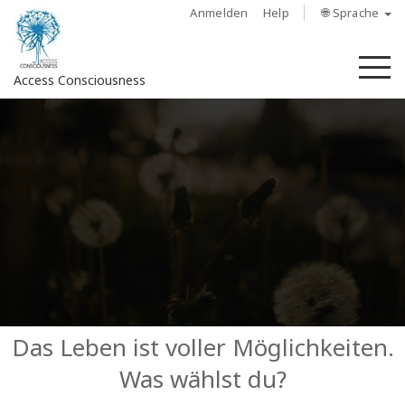
Anmelden
Help
🌐 Sprache
M
Access Consciousness
Bei
Konto
anmelden
Über
Access
Bars
Regionen
Das Leben ist voller Möglichkeiten.
Was wählst du?
Kurse