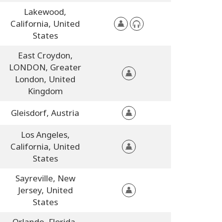
Lakewood,
California,
United
States
East Croydon,
LONDON,
Greater
London,
United
Kingdom
Gleisdorf,
Austria
Los Angeles,
California,
United
States
Sayreville,
New
Jersey,
United
States
Orlando, Florida,