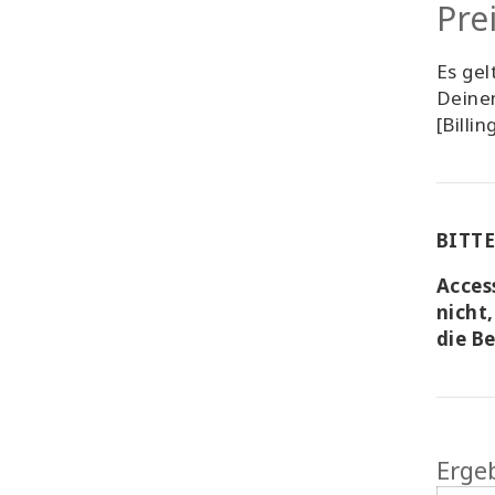
Pre
Es gel
Deinen
[Billi
BITTE
Acces
nicht
die B
Ergeb