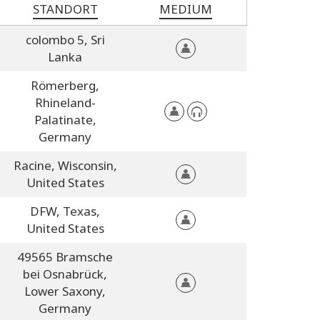
STANDORT
MEDIUM
colombo 5,
Sri
Lanka
Römerberg,
Rhineland-
Palatinate,
Germany
Racine,
Wisconsin,
United States
DFW,
Texas,
United States
49565 Bramsche
bei Osnabrück,
Lower Saxony,
Germany