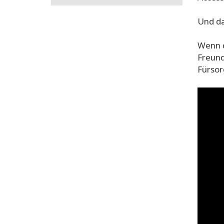
Und da
Wenn d
Freund
Fürsor