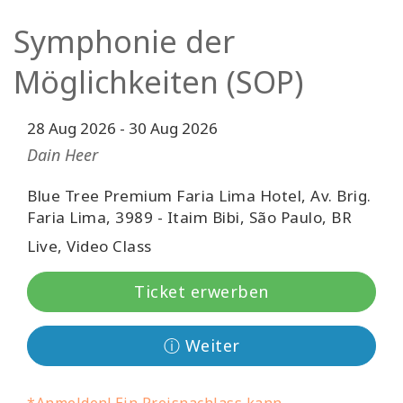
Facilitatoren
Symphonie der
Shop
Möglichkeiten (SOP)
More
28 Aug 2026
-
30 Aug 2026
Dain Heer
Neuigkeiten
Blue Tree Premium Faria Lima Hotel, Av. Brig.
Faria Lima, 3989 - Itaim Bibi, São Paulo, BR
KONTAKT
Live, Video Class
Ticket erwerben
SUCHE
ⓘ Weiter