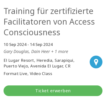
Facilitatoren
Training für zertifizierte
Shop
Facilitatoren von Access
Consciousness
More
Neuigkeiten
10 Sep 2024
-
14 Sep 2024
Gary Douglas, Dain Heer + 1 more
El Lugar Resort, Heredia, Sarapiqui,
KONTAKT
Puerto Viejo, Avenida El Lugar, CR
Format:Live, Video Class
SUCHE
Ticket erwerben