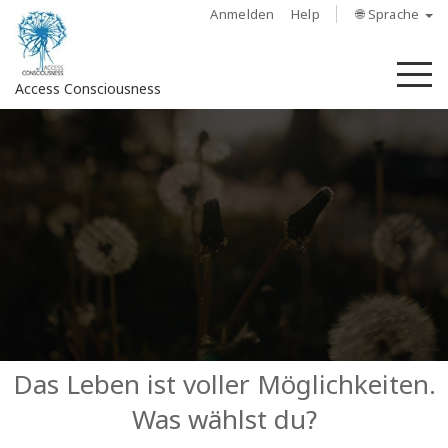
Anmelden
Help
🌐 Sprache
M
Access Consciousness
Bei
Konto
anmelden
Über
Access
Bars
Regionen
Das Leben ist voller Möglichkeiten.
Was wählst du?
Kurse