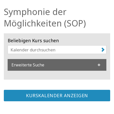
Facilitatoren
Symphonie der
Shop
Möglichkeiten (SOP)
More
Beliebigen Kurs suchen
Neuigkeiten
Erweiterte Suche
KONTAKT
SUCHE
KURSKALENDER ANZEIGEN