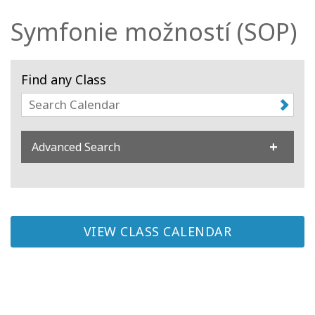
Symfonie možností (SOP)
Kurzy
Facilitators
Find any Class
Shop
More
Advanced Search
Novinky
VIEW CLASS CALENDAR
CONTACT
SEARCH