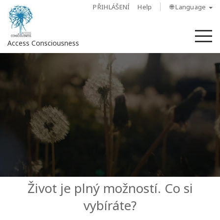
PŘIHLÁŠENÍ
Help
🌐 Language
M
Access Consciousness
Sign
in
to
Your
Account
O
nás
Access
Život je plný možností. Co si
Bars
vybíráte?
Regiony