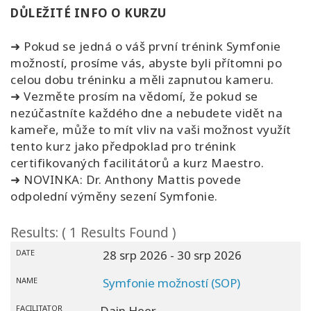
DŮLEŽITÉ INFO O KURZU
➜ Pokud se jedná o váš první trénink Symfonie
možností, prosíme vás, abyste byli přítomni po
celou dobu tréninku a měli zapnutou kameru.
➜ Vezměte prosím na vědomí, že pokud se
nezúčastníte každého dne a nebudete vidět na
kameře, může to mít vliv na vaši možnost využít
tento kurz jako předpoklad pro trénink
certifikovaných facilitátorů a kurz Maestro.
➜ NOVINKA: Dr. Anthony Mattis povede
odpolední výměny sezení Symfonie.
Results: ( 1 Results Found )
DATE
28 srp 2026
- 30 srp 2026
NAME
Symfonie možností (SOP)
FACILITATOR
Dain Heer