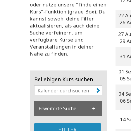
17 A
oder nutze unsere "Finde einen
Kurs"-Funktion (graue Box). Du
22 A
kannst sowohl deine Filter
26 A
aktualisieren, als auch deine
Suche verfeinern, um
27 A
verfügbare Kurse und
29 A
Veranstaltungen in deiner
Nähe zu finden.
31 A
01 S
05 S
Beliebigen Kurs suchen
04 S
06 S
Erweiterte Suche
14 S
FILTER