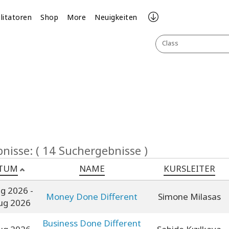
ilitatoren
Shop
More
Neuigkeiten
Class
nisse: ( 14 Suchergebnisse )
TUM
NAME
KURSLEITER
ug 2026
-
Money Done Different
Simone Milasas
ug 2026
Business Done Different