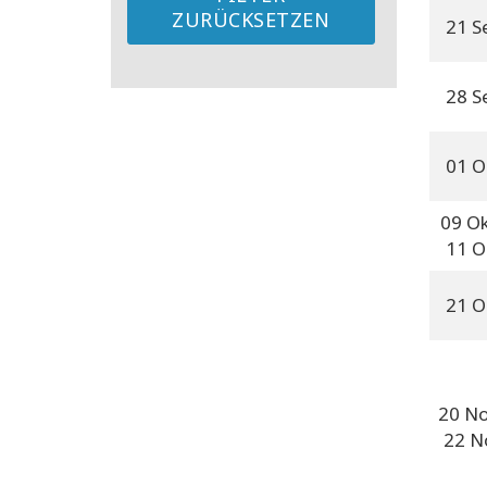
ZURÜCKSETZEN
21 S
28 S
01 O
09 O
11 O
21 O
20 N
22 N