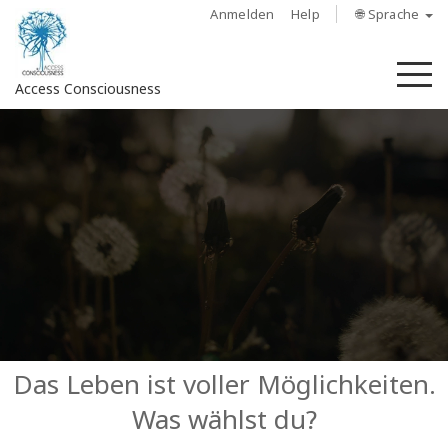
Anmelden
Help
🌐 Sprache
M
Access Consciousness
Bei
Konto
anmelden
Über
Access
Bars
Regionen
Das Leben ist voller Möglichkeiten.
Was wählst du?
Kurse