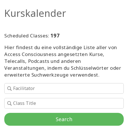
Facilitatoren
Kurskalender
Shop
Scheduled Classes:
197
More
Hier findest du eine vollständige Liste aller von
Neuigkeiten
Access Consciousness angesetzten Kurse,
Telecalls, Podcasts und anderen
Veranstaltungen, indem du Schlüsselwörter oder
erweiterte Suchwerkzeuge verwendest.
KONTAKT
SUCHE
Search