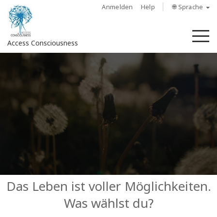
Anmelden
Help
🌐 Sprache
M
Access Consciousness
Bei
Konto
anmelden
Über
Access
Bars
Regionen
Das Leben ist voller Möglichkeiten.
Was wählst du?
Kurse