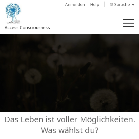
Anmelden
Help
🌐 Sprache
M
Access Consciousness
Bei
Konto
anmelden
Über
Access
Bars
Regionen
Das Leben ist voller Möglichkeiten.
Was wählst du?
Kurse