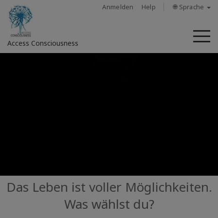
Anmelden
Help
🌐 Sprache
M
Access Consciousness
Bei
Konto
anmelden
Über
Access
Bars
Regionen
Das Leben ist voller Möglichkeiten.
Was wählst du?
Kurse