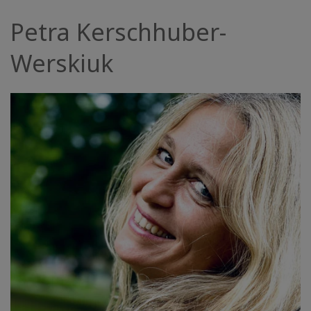
Facilitatoren
Petra Kerschhuber-
Shop
Werskiuk
More
Neuigkeiten
KONTAKT
SUCHE