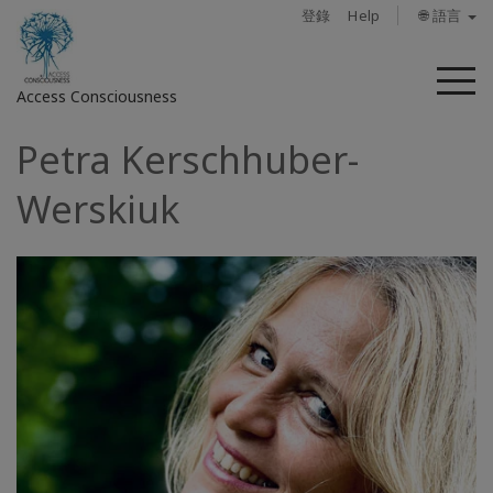
登錄
Help
🌐 語言
菜
Access Consciousness
單
Petra Kerschhuber-
登
錄
Werskiuk
您
的
帳
戶
關
於
Access
Bars