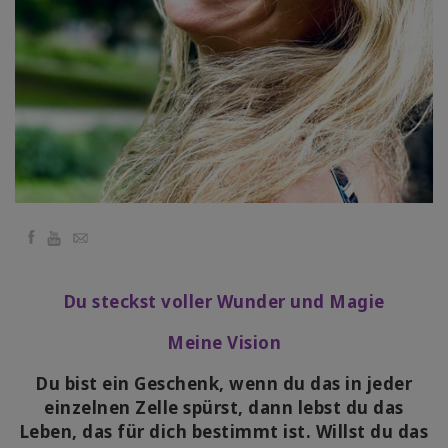
地
區
課
程
導
師
Shop
Facebook
YouTube
Email
More
Du steckst voller Wunder und Magie
Meine Vision
聯
Du bist ein Geschenk, wenn du das in jeder
繫
einzelnen Zelle spürst, dann lebst du das
Leben, das für dich bestimmt ist. Willst du das