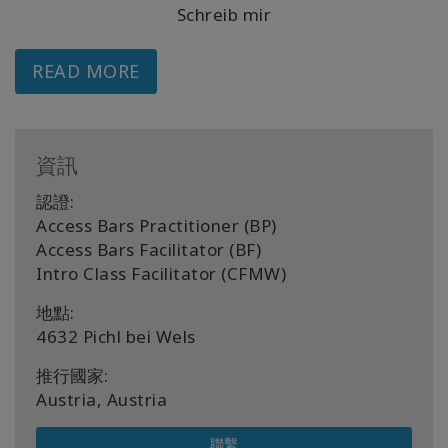
Schreib mir
READ MORE
資訊
認證:
Access Bars Practitioner (BP)
Access Bars Facilitator (BF)
Intro Class Facilitator (CFMW)
地點:
4632 Pichl bei Wels
推行國家:
Austria, Austria
聯繫