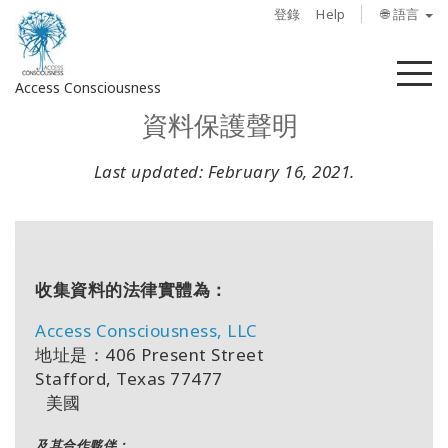
登錄
Help
🌐 語言
菜
Access Consciousness
單
資料保護聲明
登
錄
Last updated: February 16, 2021.
您
的
帳
戶
收集資料的法律實體為：
關
Access Consciousness, LLC
於
地址是：406 Present Street
Stafford, Texas 77477
Access
美國
Bars
及其合作夥伴：