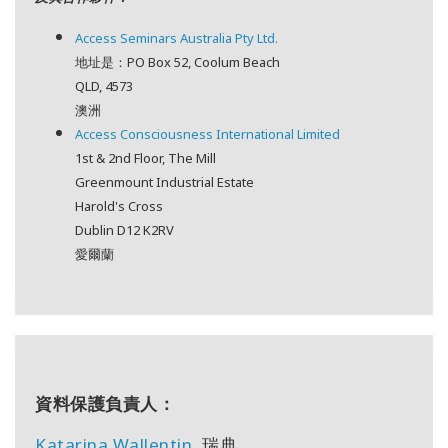
地
區
Access Seminars Australia Pty Ltd.
地址是：PO Box 52, Coolum Beach
課
QLD, 4573
程
澳洲
Access Consciousness International Limited
導
1st & 2nd Floor, The Mill
師
Greenmount Industrial Estate
Harold's Cross
Shop
Dublin D12 K2RV
愛爾蘭
More
聯
繫
資料保護負責人：
Katarina Wallentin
, 瑞典