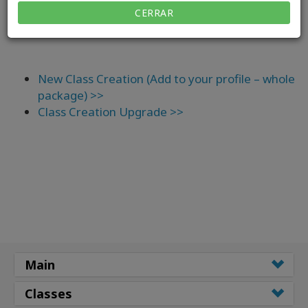
CERRAR
WHAT´S NEXT?
New Class Creation (Add to your profile – whole
package) >>
Class Creation Upgrade >>
Main
Classes