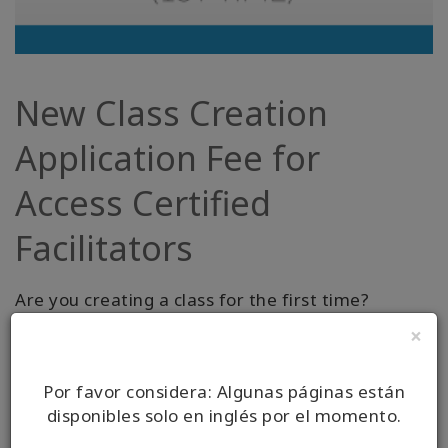
Productos
por
idiomas
WISHLIST
New Class Creation
Application Fee for
CONTACTO
Access Certified
Facilitators
BUSCAR
Are you creating a class for the first time?
×
LEARN MORE
Por favor considera: Algunas páginas están
disponibles solo en inglés por el momento.