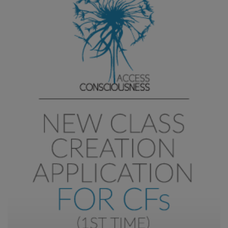
CLASSES
MEMBERSHIPS
ACCESSORIES
YOUR
BUSINESS
ADV
SEARCH
Ver
temas
Ver
autores