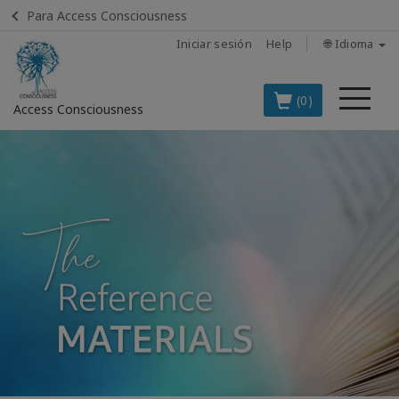
Para Access Consciousness
Iniciar sesión
Help
🌐 Idioma
Me
(0)
Access Consciousness
Iniciar
sesión
en
su
cuenta
PRINCIPALES
PRODUCTOS
EN ESPAÑOL
BOOKS