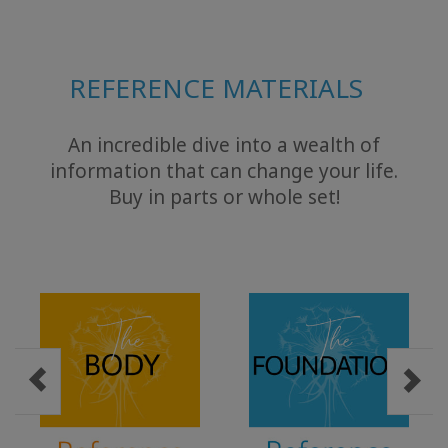
CLASSES
MEMBERSHIPS
REFERENCE MATERIALS
ACCESSORIES
An incredible dive into a wealth of
YOUR
information that can change your life.
BUSINESS
Buy in parts or whole set!
ADV
SEARCH
Ver
temas
Ver
autores