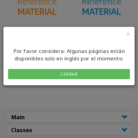
Productos
por
idiomas
WISHLIST
×
BODY Reference
THE FOUNDATION
Material
Reference Material
Por favor considera: Algunas páginas están
CONTACTO
disponibles solo en inglés por el momento.
CERRAR
BUSCAR
Main
Classes