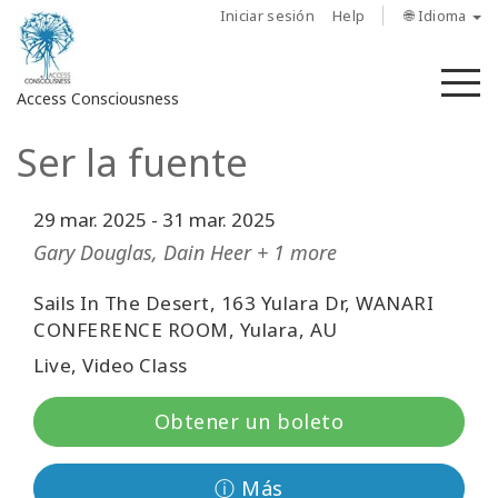
Iniciar sesión
Help
🌐 Idioma
M
Access Consciousness
Ser la fuente
Iniciar
sesión
en
29 mar. 2025
-
31 mar. 2025
su
Gary Douglas, Dain Heer + 1 more
cuenta
Sails In The Desert, 163 Yulara Dr, WANARI
Sobre
CONFERENCE ROOM, Yulara, AU
nosotros
Live, Video Class
Las
Obtener un boleto
barras
de
Access
ⓘ Más