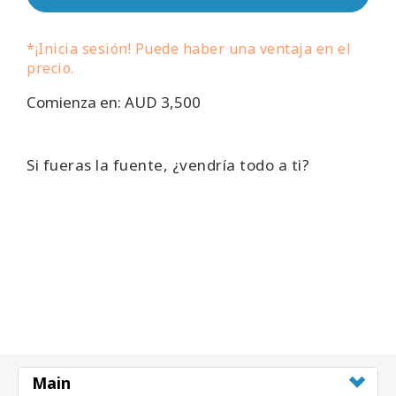
Regiones
*¡Inicia sesión! Puede haber una ventaja en el
Clases
precio.
Comienza en: AUD 3,500
Facilitadores
Shop
Si fueras la fuente, ¿vendría todo a ti?
More
CONTACTO
BUSCAR
Main