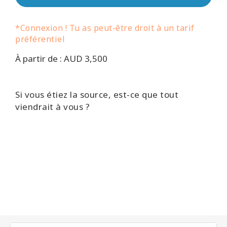
régions
*Connexion ! Tu as peut-être droit à un tarif
Classes
préférentiel
Facilitateurs
À partir de : AUD 3,500
Shop
Si vous étiez la source, est-ce que tout
viendrait à vous ?
More
Actualités
CONTACT
RECHERCHE