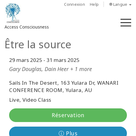
Connexion
Help
🌐 Langue
M
Access Consciousness
Être la source
Connectez-
vous
sur
29 mars 2025
-
31 mars 2025
votre
Gary Douglas, Dain Heer + 1 more
compte
Sails In The Desert, 163 Yulara Dr, WANARI
À
CONFERENCE ROOM, Yulara, AU
propos
Live, Video Class
Access
Réservation
Bars
Les
ⓘ Plus