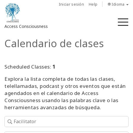
Iniciar sesión
Help
🌐 Idioma
M
Access Consciousness
Calendario de clases
Iniciar
sesión
en
su
Scheduled Classes:
1
cuenta
Explora la lista completa de todas las clases,
telellamadas, podcast y otros eventos que están
Sobre
nosotros
agendados en el calendario de Access
Consciousness usando las palabras clave o las
herramientas avanzadas de búsqueda.
Las
barras
de
Access