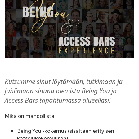
Koulutukset
Facilitators
Shop
More
Kutsumme sinut löytämään, tutkimaan ja
CONTACT
juhlimaan sinuna olemista Being You ja
Access Bars tapahtumassa alueellasi!
SEARCH
Mikä on mahdollista:
Being You -kokemus (sisältäen erityisen
katselukokemuksen)