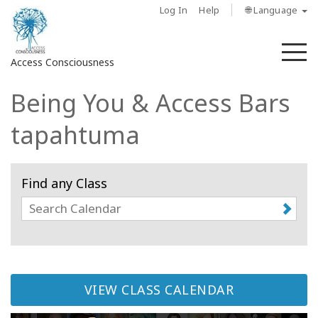
Log In
Help
🌐 Language
M
Access Consciousness
Being You & Access Bars
Sign
in
tapahtuma
to
Your
Account
Find any Class
About
Access
Bars
VIEW CLASS CALENDAR
Regions