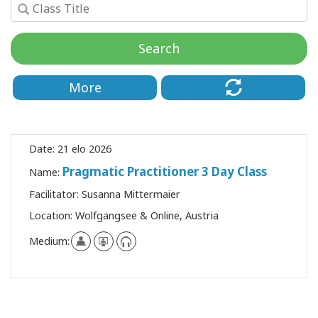
Koulutukset
Search
Facilitators
Shop
More
More
Date:
21 elo 2026
Pragmatic Practitioner 3 Day Class
Name:
CONTACT
Facilitator:
Susanna Mittermaier
Location:
Wolfgangsee & Online, Austria
SEARCH
Medium: