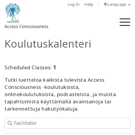
Log In
Help
🌐 Language
M
Access Consciousness
Koulutuskalenteri
Sign
in
to
Your
Scheduled Classes:
1
Account
Tutki luetteloa kaikista tulevista Access
Consciousness -koulutuksista,
About
onlinekoulutuksista, podcasteista, ja muista
tapahtumista käyttämällä avainsanoja tai
Access
tarkennettuja hakutyökaluja.
Bars
Regions