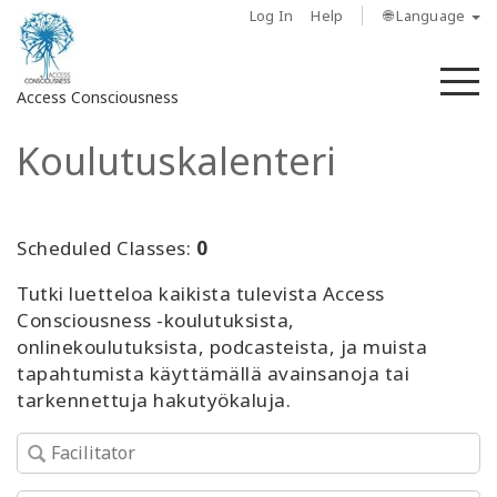
Log In
Help
🌐 Language
M
Access Consciousness
Koulutuskalenteri
Sign
in
to
Your
Scheduled Classes:
0
Account
Tutki luetteloa kaikista tulevista Access
Consciousness -koulutuksista,
About
onlinekoulutuksista, podcasteista, ja muista
tapahtumista käyttämällä avainsanoja tai
Access
tarkennettuja hakutyökaluja.
Bars
Regions