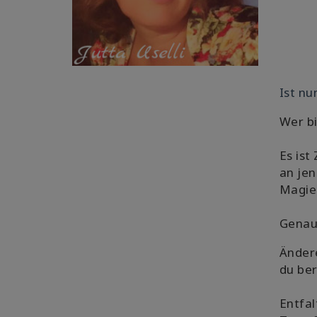
Ist nu
Wer bi
Es ist
an jen
Magie 
Genau 
Ändere
du ber
Entfal