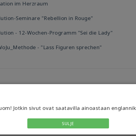
iation im Herzraum
lution-Seminare "Rebellion in Rouge"
lution - 12-Wochen-Programm "Sei die Lady"
WoJu_Methode - "Lass Figuren sprechen"
sses
om! Jotkin sivut ovat saatavilla ainoastaan englannik
SULJE