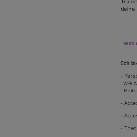
Trans
deine 
was 
Ich bi
- Pers
wie z.
Heil
- Acce
- Acc
- The