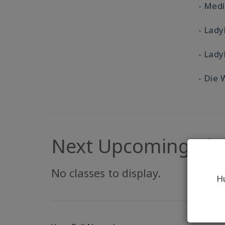
- Med
- Lady
- Lady
- Die 
Next Upcoming Cla
No classes to display.
Hu