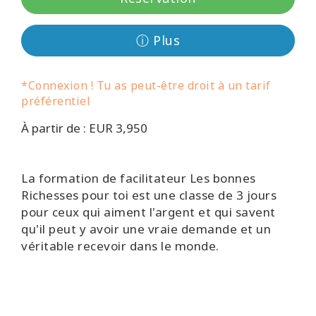
régions
Classes
ⓘ Plus
Facilitateurs
*Connexion ! Tu as peut-être droit à un tarif
préférentiel
Shop
À partir de : EUR 3,950
More
La formation de facilitateur Les bonnes
Actualités
Richesses pour toi est une classe de 3 jours
pour ceux qui aiment l'argent et qui savent
qu'il peut y avoir une vraie demande et un
véritable recevoir dans le monde.
CONTACT
RECHERCHE