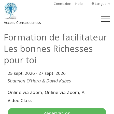
Connexion
Help
🌐 Langue
M
Access Consciousness
Formation de facilitateur
Connectez-
vous
Les bonnes Richesses
sur
votre
pour toi
compte
25 sept. 2026
-
27 sept. 2026
À
propos
Shannon O'Hara & David Kubes
Access
Online via Zoom, Online via Zoom, AT
Bars
Video Class
Les
Réservation