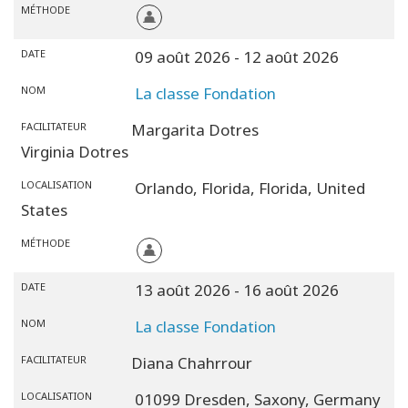
MÉTHODE
DATE
09 août 2026
- 12 août 2026
NOM
La classe Fondation
Connectez-
vous
FACILITATEUR
Margarita Dotres
sur
Virginia Dotres
votre
compte
LOCALISATION
Orlando, Florida,
Florida,
United
States
À
propos
MÉTHODE
DATE
13 août 2026
- 16 août 2026
Access
Bars
NOM
La classe Fondation
Les
FACILITATEUR
Diana Chahrrour
régions
LOCALISATION
01099 Dresden,
Saxony,
Germany