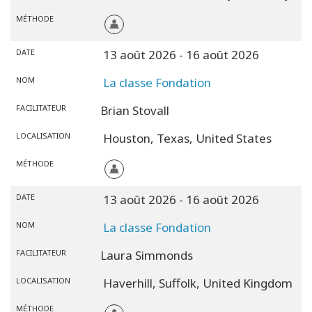
Classes
MÉTHODE
Facilitateurs
DATE
13 août 2026
- 16 août 2026
NOM
La classe Fondation
Shop
FACILITATEUR
Brian Stovall
More
LOCALISATION
Houston,
Texas,
United States
Actualités
MÉTHODE
DATE
13 août 2026
- 16 août 2026
CONTACT
NOM
La classe Fondation
FACILITATEUR
Laura Simmonds
RECHERCHE
LOCALISATION
Haverhill,
Suffolk,
United Kingdom
MÉTHODE