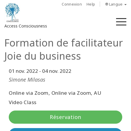
Connexion
Help
🌐 Langue
M
Access Consciousness
Formation de facilitateur
Connectez-
vous
Joie du business
sur
votre
compte
01 nov. 2022
-
04 nov. 2022
Simone Milasas
À
propos
Online via Zoom, Online via Zoom, AU
Video Class
Access
Bars
Réservation
Les