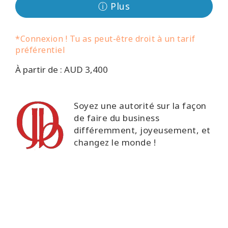
régions
ⓘ Plus
Classes
*Connexion ! Tu as peut-être droit à un tarif
préférentiel
Facilitateurs
À partir de : AUD 3,400
Shop
Soyez une autorité sur la façon
More
de faire du business
différemment, joyeusement, et
Actualités
changez le monde !
CONTACT
RECHERCHE