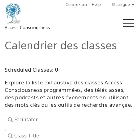
Connexion
Help
🌐 Langue
M
Access Consciousness
Calendrier des classes
Connectez-
vous
sur
votre
Scheduled Classes:
0
compte
Explore la liste exhaustive des classes Access
Consciousness programmées, des téléclasses,
À
propos
des podcasts et autres évènements en utilisant
des mots clés ou les outils de recherche avançée.
Access
Bars
Les