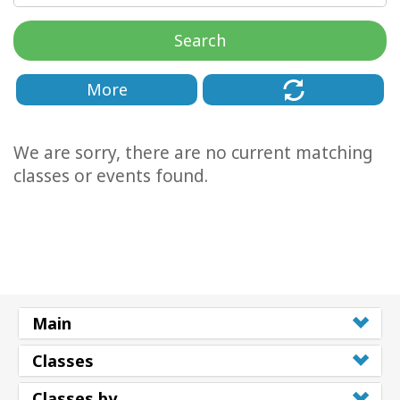
régions
Search
Classes
More
Facilitateurs
Shop
We are sorry, there are no current matching
classes or events found.
More
Actualités
CONTACT
Main
Classes
RECHERCHE
Classes by