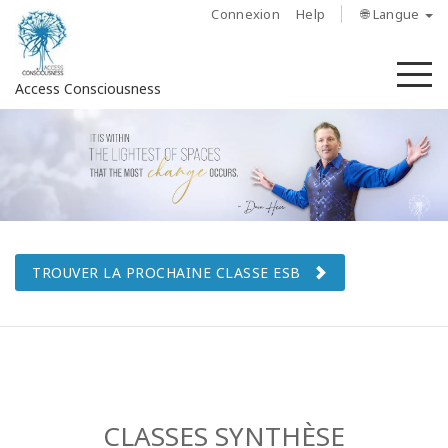
Connexion
Help
🌐 Langue
M
Access Consciousness
Connectez-
vous
sur
votre
compte
TROUVER LA PROCHAINE CLASSE ESB
À
propos
Access
Bars
CLASSES SYNTHÈSE
Les