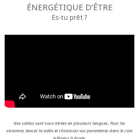
régions
ÉNERGÉTIQUE D’ÊTRE
Es-tu prêt ?
Classes
Facilitateurs
Shop
More
Actualités
CONTACT
Nos vidéos sont sous-titrées en plusieurs langues. Pour les
RECHERCHE
visionner, lancez la vidéo et choisissez vos paramètres dans le coin
inférieur à droite.