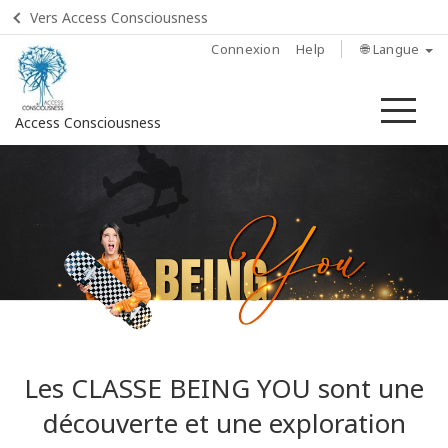
Vers Access Consciousness
Connexion
Help
🌐 Langue
Me
Access Consciousness
Connectez-
vous
sur
votre
compte
Home
Classes
Les CLASSE BEING YOU sont une
découverte et une exploration
Facilitateurs